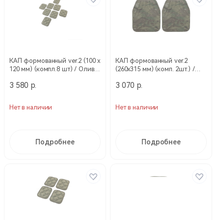
КАП формованный ver.2 (100 х
КАП формованный ver.2
120 мм) (компл.8 шт) / Олива
(260х315 мм) (комп. 2шт.) /
/ 18793028 (Stich Profi)
Multicam / 18792060 (Stich
3 580 р.
3 070 р.
Profi)
Нет в наличии
Нет в наличии
Подробнее
Подробнее