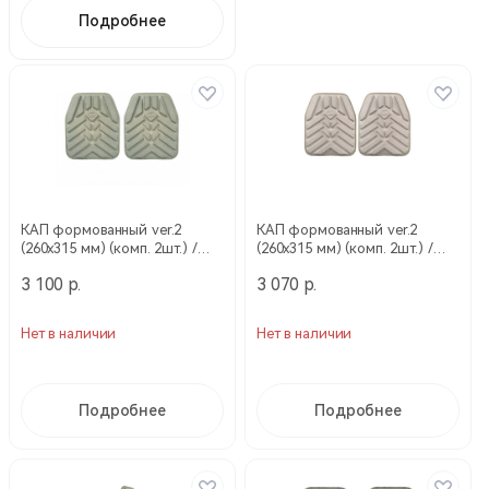
Подробнее
КАП формованный ver.2
КАП формованный ver.2
(260х315 мм) (комп. 2шт.) /
(260х315 мм) (комп. 2шт.) /
Олива / 18792020 (Stich Profi)
Бежевый / 187921000 (Stich
3 100 р.
3 070 р.
Profi)
Нет в наличии
Нет в наличии
Подробнее
Подробнее