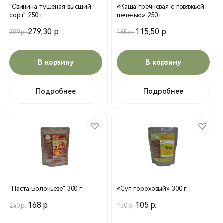
"Свинина тушеная высший
«Каша гречневая с говяжьей
сорт" 250 г
печенью» 250 г
279,30 р.
115,50 р.
399 р.
165 р.
В корзину
В корзину
Подробнее
Подробнее
"Паста Болоньезе" 300 г
«Суп гороховый» 300 г
168 р.
105 р.
240 р.
150 р.