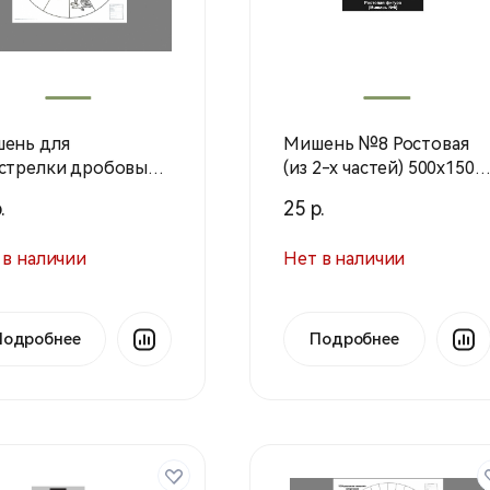
ень для
Мишень №8 Ростовая
стрелки дробовых
(из 2-х частей) 500х1500
ей 16-дольная,
мм
.
25 р.
арь 800х800 мм, 80г/
00шт./уп) 1 шт.
 в наличии
Нет в наличии
Подробнее
Подробнее