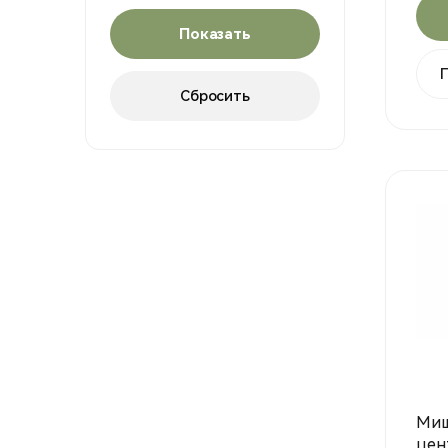
Миш
цен