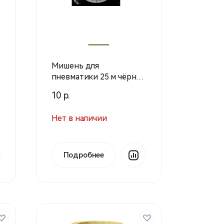
Мишень для
пневматики 25 м чёрно-
белая, 140х140 мм,
10 р.
картон 280г/м (1шт.)
Нет в наличии
Подробнее