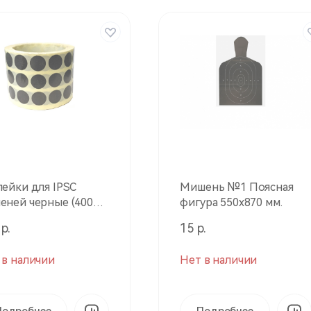
лейки для IPSC
Мишень №1 Поясная
еней черные (4000
фигура 550х870 мм.
 рулон) 51843
р.
15 р.
 в наличии
Нет в наличии