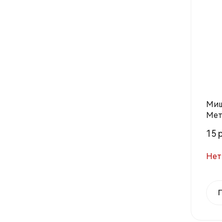
Миш
Мет
мм
15 р
Нет