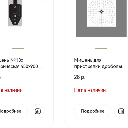
ень №13с
Мишень для
рическая 450х900
пристрелки дробовых
ружей 100-дольная,
.
28 р.
800х800 мм, 80г/м
(100шт./уп)1 шт.
 в наличии
Нет в наличии
Подробнее
Подробнее