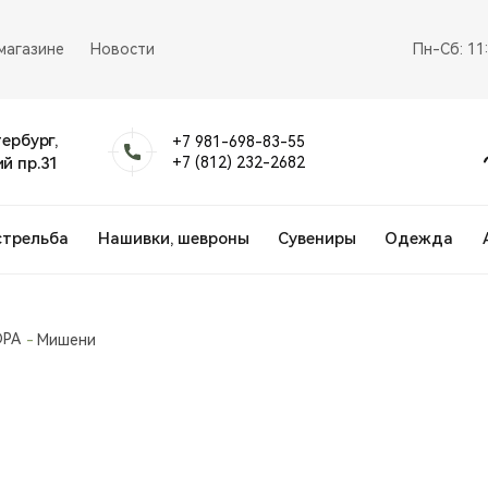
магазине
Новости
Пн-Сб: 11
тербург,
+7 981-698-83-55
й пр.31
+7 (812) 232-2682
стрельба
Нашивки, шевроны
Сувениры
Одежда
DPA
Мишени