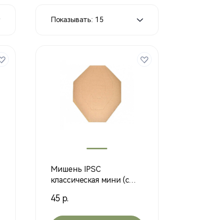
Показывать: 15
Мишень IPSC
классическая мини (с
белой стороной)
45 р.
300*375мм, 1шт