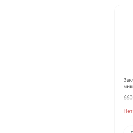
Зак
миш
шт./
660 
Нет