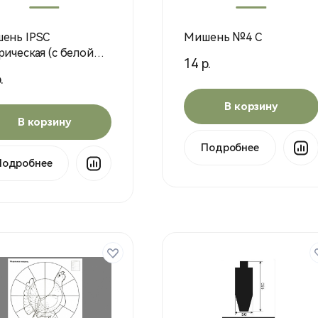
ень IPSC
Мишень №4 С
рическая (с белой
14 р.
роной) 760*460 мм, 1
.
В корзину
В корзину
Подробнее
Подробнее