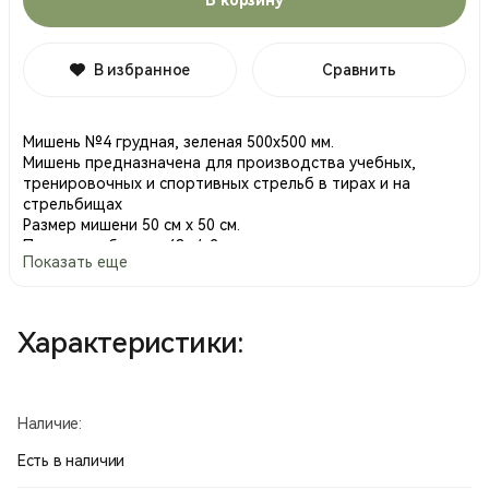
В избранное
Сравнить
Мишень №4 грудная, зеленая 500х500 мм.
Мишень предназначена для производства учебных,
тренировочных и спортивных стрельб в тирах и на
стрельбищах
Размер мишени 50 см х 50 см.
Плотность бумаги: 48 г/м2.
Показать еще
Мишень имеет целевые круги с цифровой разметкой от 10
до 5 очков.
Размерные части мишени соответствуют наставлениям по
стрелковому делу.
Характеристики:
#мишень4
, #мишени, #охота, #стрельба, #сво, #ipsc,
#ipdia
Производство Россия.
Наличие:
Есть в наличии