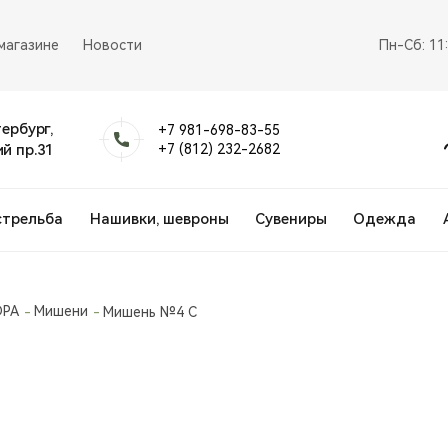
магазине
Новости
Пн-Сб: 11
тербург,
+7 981-698-83-55
й пр.31
+7 (812) 232-2682
стрельба
Нашивки, шевроны
Сувениры
Одежда
DPA
Мишени
Мишень №4 С