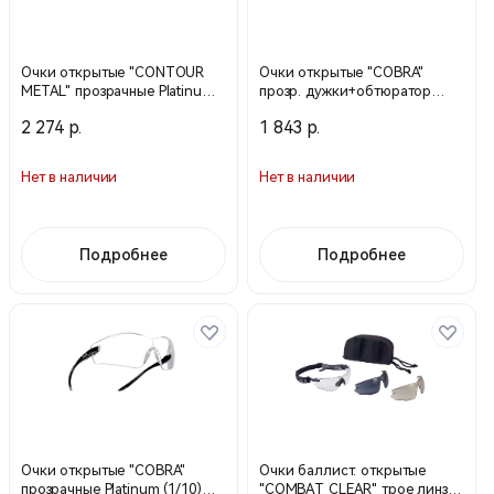
Очки открытые "CONTOUR
Очки открытые "COBRA"
METAL" прозрачные Platinum
прозр. дужки+обтюратор
(1/10) CONTMPSI (Bolle)
Platinum (1/10) COBFTPSI
2 274 р.
1 843 р.
(Bolle)
Нет в наличии
Нет в наличии
Подробнее
Подробнее
Очки открытые "COBRA"
Очки баллист. открытые
прозрачные Platinum (1/10)
"COMBAT CLEAR" трое линз