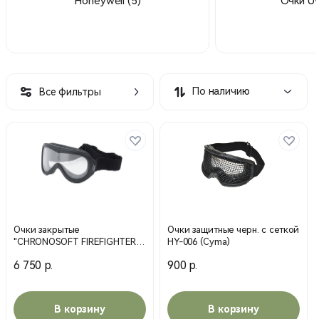
Honeywell
(5)
Очки U
По наличию
Все фильтры
Очки закрытые
Очки защитные черн. с сеткой
"CHRONOSOFT FIREFIGHTER "
HY-006 (Cyma)
CHROKADE (Bolle)
6 750 р.
900 р.
В корзину
В корзину