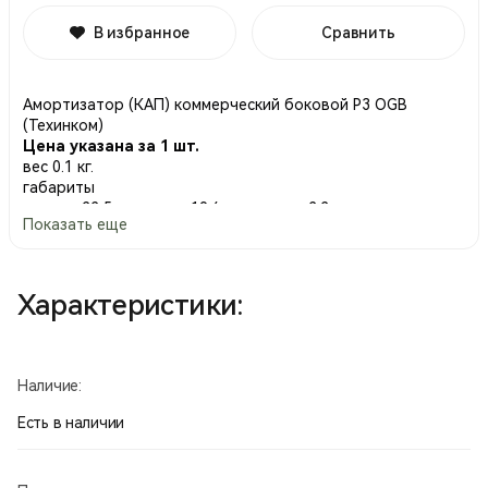
В избранное
Сравнить
Амортизатор (КАП) коммерческий боковой Р3 OGB
(Техинком)
Цена указана за 1 шт.
вес 0.1 кг.
габариты
высота 22,5 × ширина 19.6 × толщина 2.2 cm
Показать еще
Размер 3
Производство Россия.
Характеристики:
Наличие:
Есть в наличии