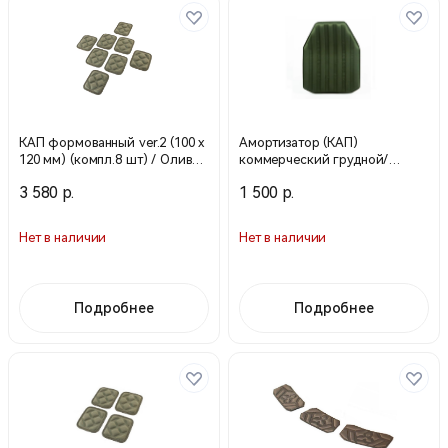
КАП формованный ver.2 (100 х
Амортизатор (КАП)
120 мм) (компл.8 шт) / Олива /
коммерческий грудной/
18793028 (Stich Profi)
спинной Р3 OGB (Техинком)
3 580 р.
1 500 р.
Нет в наличии
Нет в наличии
Подробнее
Подробнее