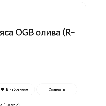
яса OGB олива (R-
В избранное
Сравнить
а (R-Karbid)