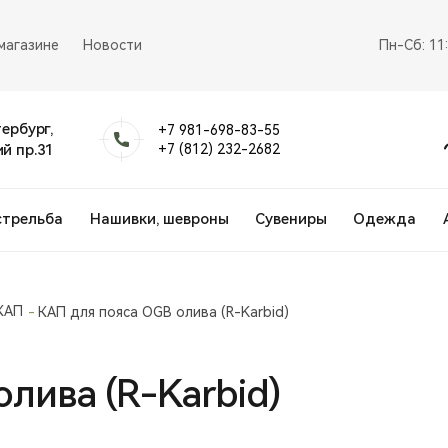
магазине
Новости
Пн-Сб: 11
тербург,
+7 981-698-83-55
й пр.31
+7 (812) 232-2682
стрельба
Нашивки, шевроны
Сувениры
Одежда
КАП
КАП для пояса OGB олива (R-Karbid)
лива (R-Karbid)