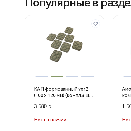
Популярные в разде
КАП формованный ver.2
Амо
(100 х 120 мм) (компл.8 шт)
ком
/ Олива / 18793028 (Stich
спи
3 580 р.
1 50
Profi)
(Те
Нет в наличии
Нет