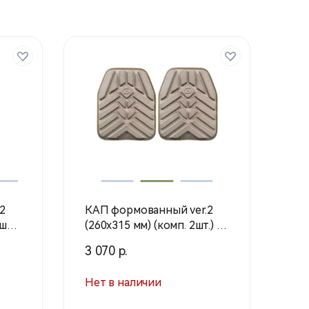
2
КАП формованный ver.2
 шт)
(260х315 мм) (комп. 2шт.) /
tich
Бежевый / 187921000
3 070 р.
(Stich Profi)
Нет в наличии