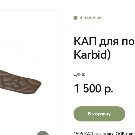
В наличии
КАП для по
Karbid)
Цена:
1 500 р.
В корзину
1505 КАП для пояса OGB олив