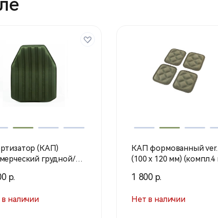
ле
ртизатор (КАП)
КАП формованный ver.
мерческий грудной/
(100 х 120 мм) (компл.4
нной Р3 OGB
/ Олива / 18793028-4 (S
0 р.
1 800 р.
хинком)
Profi)
 в наличии
Нет в наличии