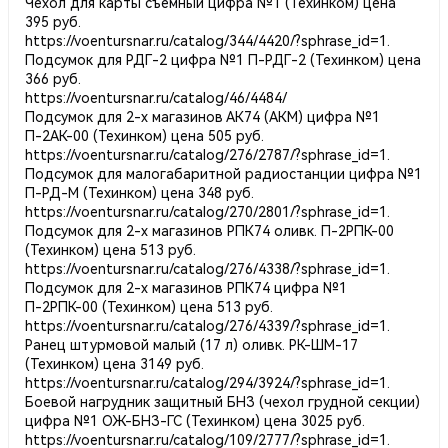
Чехол для карты съемный цифра №1 (Техинком) цена
395 руб.
https://voentursnar.ru/catalog/344/4420/?sphrase_id=1
.
Подсумок для РДГ-2 цифра №1 П-РДГ-2 (Техинком) цена
366 руб.
https://voentursnar.ru/catalog/46/4484/
Подсумок для 2-х магазинов АК74 (АКМ) цифра №1
П-2АК-00 (Техинком) цена 505 руб.
https://voentursnar.ru/catalog/276/2787/?sphrase_id=1
.
Подсумок для малогабаритной радиостанции цифра №1
П-РД-М (Техинком) цена 348 руб.
https://voentursnar.ru/catalog/270/2801/?sphrase_id=1
.
Подсумок для 2-х магазинов РПК74 оливк. П-2РПК-00
(Техинком) цена 513 руб.
https://voentursnar.ru/catalog/276/4338/?sphrase_id=1
.
Подсумок для 2-х магазинов РПК74 цифра №1
П-2РПК-00 (Техинком) цена 513 руб.
https://voentursnar.ru/catalog/276/4339/?sphrase_id=1
.
Ранец штурмовой малый (17 л) оливк. РК-ШМ-17
(Техинком) цена 3149 руб.
https://voentursnar.ru/catalog/294/3924/?sphrase_id=1
.
Боевой нагрудник защитный БНЗ (чехол грудной секции)
цифра №1 ОЖ-БНЗ-ГС (Техинком) цена 3025 руб.
https://voentursnar.ru/catalog/109/2777/?sphrase_id=1
.