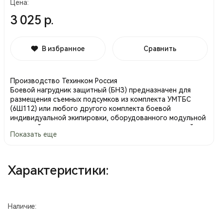
Цена:
3 025 р.
В избранное
Сравнить
Производство Техинком Россия
Боевой нагрудник защитный (БНЗ) предназначен для
размещения съемных подсумков из комплекта УМТБС
(6Ш112) или любого другого комплекта боевой
индивидуальной экипировки, оборудованного модульной
системой крепления съемных подсумков, совместимой с
Показать еще
системой УМТБС (MOLLE, PALS).
Не несет защиты, чехол грудной секции. Чехол спинной
секции приобретается отдельно, без спиннной секции
ношение возможно только с дополнительным ремнем.
Характеристики:
КАП в комплект не входит.
Боевой нагрудник (БНЗ) состоит из нескольких основных
частей, среди которых можно выделить следующие:
Наличие:
основание, откидную секцию, плечевые лямки и поясную