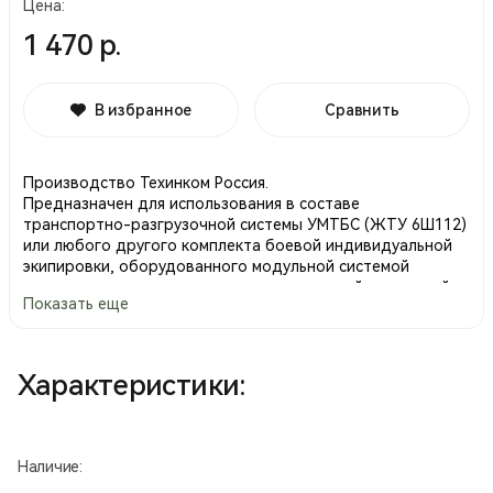
Цена:
1 470 р.
В избранное
Сравнить
Производство Техинком Россия.
Предназначен для использования в составе
транспортно-разгрузочной системы УМТБС (ЖТУ 6Ш112)
или любого другого комплекта боевой индивидуальной
экипировки, оборудованного модульной системой
крепления съемных подсумков, совместимой с системой
Показать еще
УМТБС (MOLLE, PALS).
• Служит для размещения двух магазинов к автомату
АК74 (АКМ).
• Для исключения попадания грязи, песка и т.п. подсумок
Характеристики:
имеет объемный клапан.
• Клапан подсумка закрывается с помощью турникетной
кнопки, продублированной текстильной застежкой
"контакт". Для облегчения открывания, особенно в зимних
Наличие:
условиях, клапан оснащен захватом из ременной стропы.