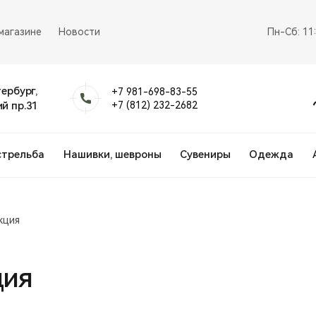
магазине
Новости
Пн-Сб: 11
тербург,
+7 981-698-83-55
й пр.31
+7 (812) 232-2682
стрельба
Нашивки, шевроны
Сувениры
Одежда
кция
ция