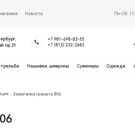
магазине
Новости
Пн-Сб: 11
тербург,
+7 981-698-83-55
й пр.31
+7 (812) 232-2682
стрельба
Нашивки, шевроны
Сувениры
Одежда
кция
Зажигалка граната 806
806