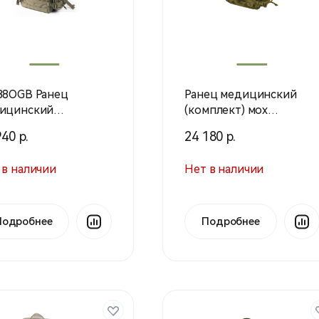
38OGB Ранец
Ранец медицинский
ицинский
(комплект) мох
мплект) С900
(Техинком)
40 р.
24 180 р.
вковый (Техинком)
 в наличии
Нет в наличии
Подробнее
Подробнее