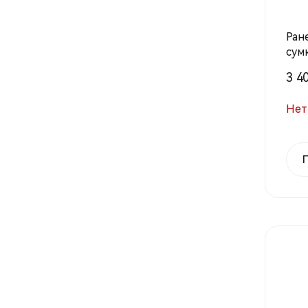
Ран
сум
3 40
Нет