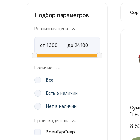
Сорт
Подбор параметров
Розничная цена
от
до
Наличие
Все
Есть в наличии
Нет в наличии
Сум
"ГР
Производитель
(MP
8 50
ВоенТурСнар