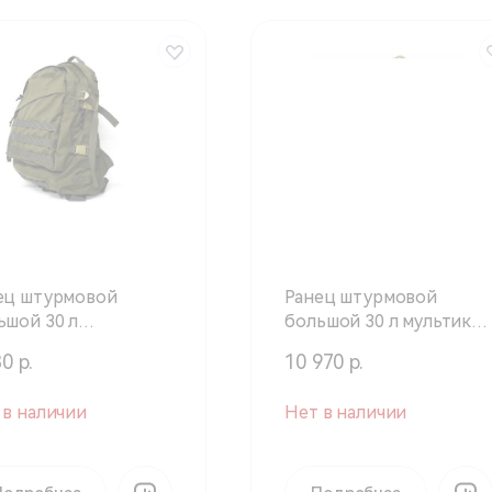
ец штурмовой
Ранец штурмовой
ьшой 30 л
большой 30 л мультикам
вковый (Техинком)
(Техинком)
0 р.
10 970 р.
 в наличии
Нет в наличии