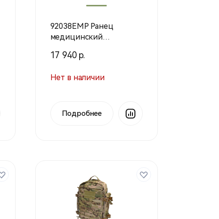
92038ЕМР Ранец
медицинский
(комплект) С900 цифра
17 940 р.
(Техинком)
Нет в наличии
Подробнее