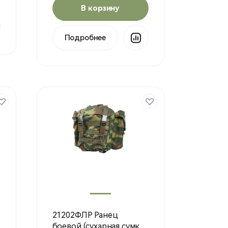
В корзину
Подробнее
21202ФЛР Ранец
боевой (сухарная сумка)