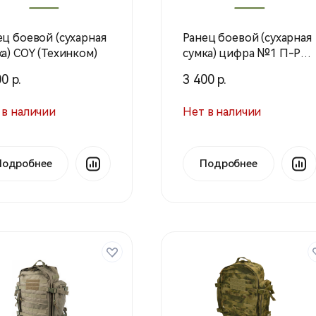
ец боевой (сухарная
Ранец боевой (сухарная
ка) COY (Техинком)
сумка) цифра №1 П-РБ-
СС (Техинком)
0 р.
3 400 р.
 в наличии
Нет в наличии
Подробнее
Подробнее