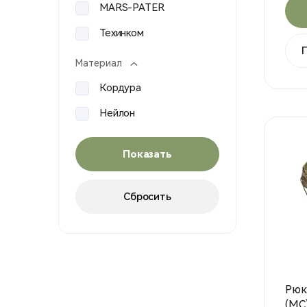
MARS-PATER
Техинком
Материал
Кордура
Нейлон
Рюк
(МС