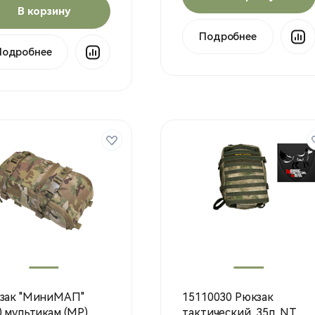
В корзину
Подробнее
Подробнее
зак "МиниМАП"
15110030 Рюкзак
) мультикам (MP)
тактический, 35л, NT,