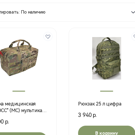
ировать: По наличию
ка медицинская
Рюкзак 25 л цифра
ОСС" (МС) мультикам
3 940 р.
)
0 р.
В корзину