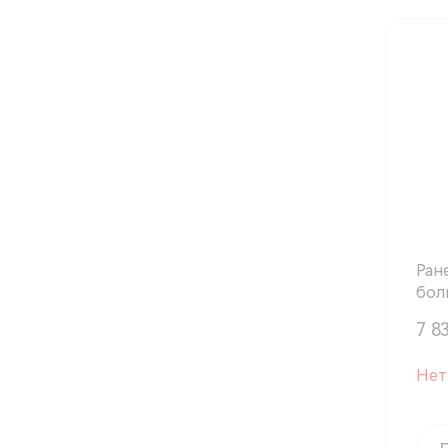
Ран
бол
оли
7 83
Нет