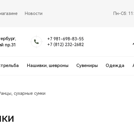
магазине
Новости
Пн-Сб: 11
тербург,
+7 981-698-83-55
й пр.31
+7 (812) 232-2682
стрельба
Нашивки, шевроны
Сувениры
Одежда
Ранцы, сухарные сумки
мки