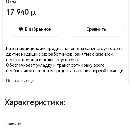
Цена:
17 940 р.
В избранное
Сравнить
Ранец медицинский предназначен для санинструкторов и
других медицинских работников, занятых оказанием
первой помощи в полевых условиях.
Обеспечивает укладку и транспортировку всего
необходимого перечня средств оказания первой помощи,
лекарственных препаратов и перевязочных средств,
Показать еще
определенных директивными указаниями ГВМУ МО РФ.
Лекарственные препараты и перевязочные средства в
стоимость не входят!
Характеристики:
•В основном отделении ранца размещены три
контейнера-укладки для медицинских средств.
• На внутренней стороне передней стенки ранца
крепятся два съемных кармана для размещения
Наличие:
медикаментозных средств и инструментов.