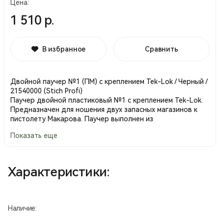
Цена:
1 510 р.
В избранное
Сравнить
Двойной паучер №1 (ПМ) с креплением Tek-Lok / Черный /
21540000 (Stich Profi)
Паучер двойной пластиковый №1 с креплением Tek-Lok.
Предназначен для ношения двух запасных магазинов к
пистолету Макарова. Паучер выполнен из
высокопрочного пластика, крепится на ремень с помощью
Показать еще
быстросъемной клипсы с возможностью регулировки угла
наклона.
Конструкция позволяет выставить любой, удобный для
стрелка угол наклона магазина относительно
Характеристики:
пистолетного ремня.
Магазин удерживается в паучере за счет его конструкции,
сила сжатия регулируется винтами.
Габариты без учета крепежного элемента (ШхВхГ):
Наличие:
95х85х35 мм.