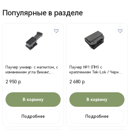
Популярные в разделе
Паучер универ. с магнитом, с
Паучер №1 (ПМ) с
изменением угла Викинг,
креплением Tek-Lok / Черный
ПММ, Т-10, (пластик)/черн
/ 21550000 (Stich Profi)
2 950 р.
2 680 р.
21568000 (Stiсh Profi)
В корзину
В корзину
Подробнее
Подробнее