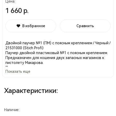
Цена:
1 660 р.
В избранное
Сравнить
Двойной паучер №1 (ПМ) с поясным креплением / Черный /
21531000 (Stich Profi)
Паучер двойной пластиковый №1 с поясным креплением.
Предназначен для ношения двух запасных магазинов к
пистолету Макарова.
Паучер выполнен из высокопрочного пластика, крепится
Показать еще
на ремень с помощью быстросъемной клипсы с
возможностью регулировки угла наклона. Конструкция
позволяет выставить любой, удобный для стрелка угол
наклона магазина относительно пистолетного ремня.
Характеристики:
Магазин удерживается в паучере за счет его конструкции,
сила сжатия регулируется винтами. Габариты без учета
крепежного элемента (ШхВхГ): 95х85х35 мм.
Наличие: