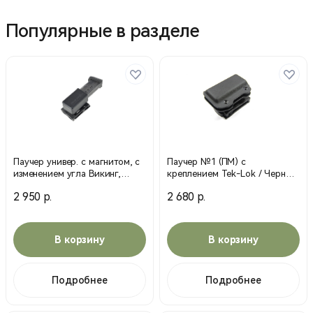
Популярные в разделе
Паучер универ. с магнитом, с
Паучер №1 (ПМ) с
изменением угла Викинг,
креплением Tek-Lok / Черный
ПММ, Т-10, (пластик)/черн
/ 21550000 (Stich Profi)
2 950 р.
2 680 р.
21568000 (Stiсh Profi)
В корзину
В корзину
Подробнее
Подробнее