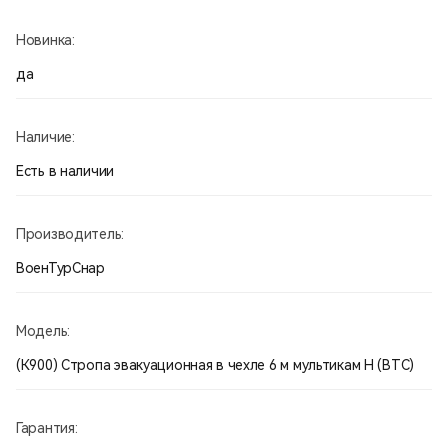
оставляя незанятыми руки, опускания его с высоты и т.д.
Длина стропы 6 метров.
Новинка:
Материал: Нейлон 900D
Ширина стропы 5 см.
да
Размеры: 18 х 6 х 5 см.
Вес: 261 гр.
Производство Россия.
Наличие:
Есть в наличии
Производитель:
ВоенТурСнар
Модель:
(К900) Стропа эвакуационная в чехле 6 м мультикам Н (ВТС)
Гарантия: