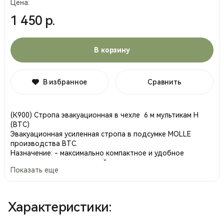
Цена:
1 450 р.
В корзину
В избранное
Сравнить
(К900) Стропа эвакуационная в чехле 6 м мультикам Н
(ВТС)
Эвакуационная усиленная стропа в подсумке MOLLE
производства ВТС.
Назначение: - максимально компактное и удобное
размещение эвакуационной стропы на снаряжении по
Показать еще
системе MOLLE; - обеспечение оперативности извлечения
6-метровой эвакуационной стропы. Благодаря
конструкции подсумка стропа быстро и компактно
укладывается, а также легко извлекается; Эвакуационная
Характеристики:
стропа может быть использована в разных ситуациях для
выноса обездвиженного партнера из-под обстрела