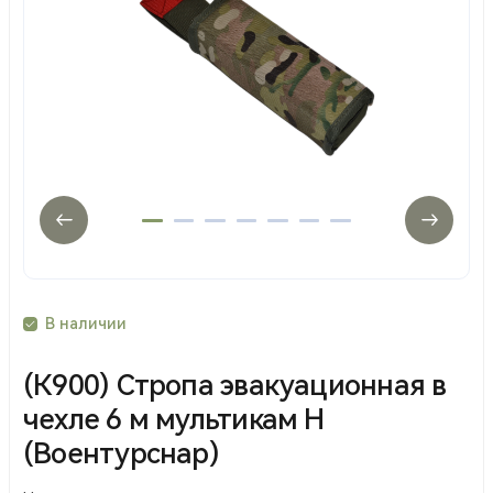
В наличии
(К900) Стропа эвакуационная в
чехле 6 м мультикам Н
(Воентурснар)