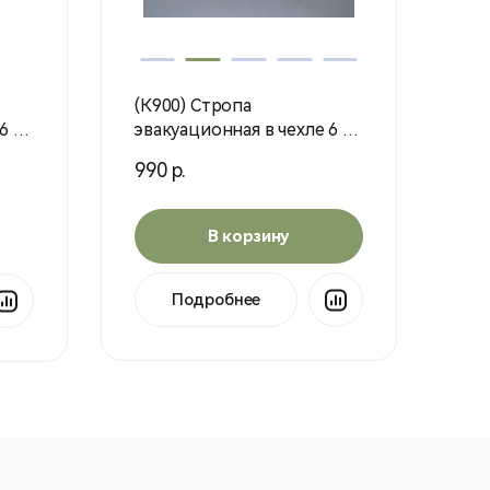
(К900) Стропа
эвакуационная в чехле 6 м
(мультикам )
990 р.
(Воентурснар)
В корзину
Подробнее