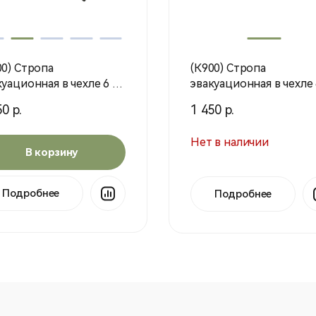
00) Стропа
(К900) Стропа
уационная в чехле 6 м
эвакуационная в чехле 6 м
ьтикам Н
(мох) (ВТС)
0 р.
1 450 р.
ентурснар)
Нет в наличии
В корзину
Подробнее
Подробнее