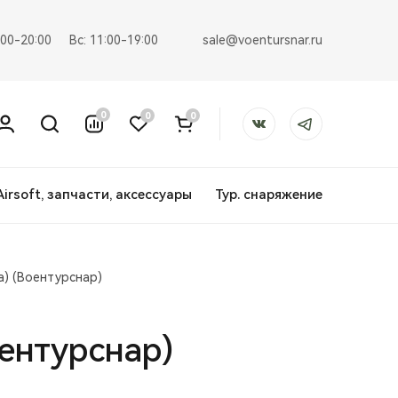
sale@voentursnar.ru
:00-20:00
Вс: 11:00-19:00
0
0
0
Airsoft, запчасти, аксессуары
Тур. снаряжение
а) (Воентурснар)
оентурснар)