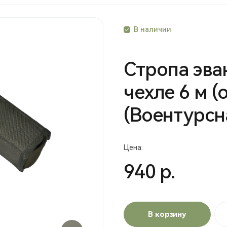
В наличии
Стропа эва
чехле 6 м (
(Воентурсн
Цена:
940 р.
В корзину