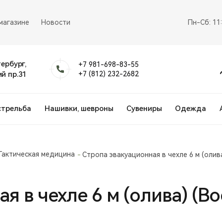
магазине
Новости
Пн-Сб: 11
тербург,
+7 981-698-83-55
й пр.31
+7 (812) 232-2682
стрельба
Нашивки, шевроны
Сувениры
Одежда
Тактическая медицина
Стропа эвакуационная в чехле 6 м (олив
я в чехле 6 м (олива) (В