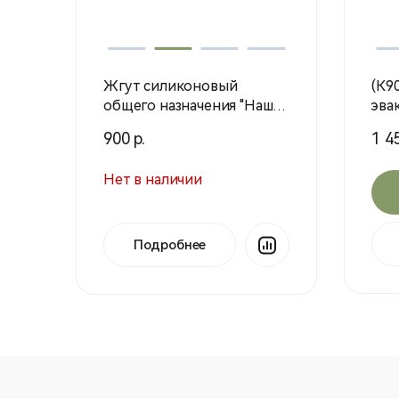
Жгут силиконовый
(К9
общего назначения "Наш"
эвак
верс. 2
мул
900 р.
1 45
(Во
Нет в наличии
Подробнее