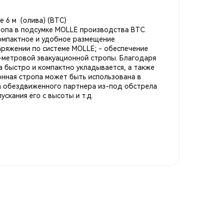
е 6 м (олива) (ВТС)
ропа в подсумке MOLLE производства ВТС.
компактное и удобное размещение
аряжении по системе MOLLE; - обеспечение
-метровой эвакуационной стропы. Благодаря
а быстро и компактно укладывается, а также
онная стропа может быть использована в
а обездвиженного партнера из-под обстрела
ускания его с высоты и т.д.