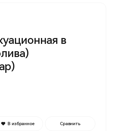
куационная в
олива)
ар)
В избранное
Сравнить