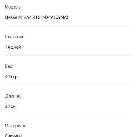
Модель:
Цевьё М16A4 R.I.S. М049 (CYMA)
Гарантия:
14 дней
Вес:
400 гр.
Длинна:
30 см.
Материал:
Силумин