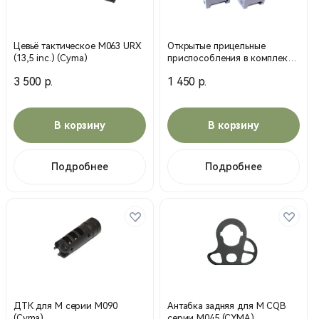
Цевьё тактическое M063 URX
Открытые прицельные
(13,5 inc.) (Cyma)
приспособления в комплекте
24898 (Целик и мушка)
3 500 р.
1 450 р.
В корзину
В корзину
Подробнее
Подробнее
ДТК для М серии М090
Антабка задняя для М CQB
(Cyma)
серии М045 (CYMA)