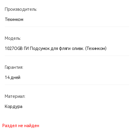
воды, спички и т.п.), закрывающийся на текстильную
Производитель:
застежку.
• В донной части подсумка имеется отверстие для стока
Техинком
воды.
Размеры (ВхГхШ), мм: 160х90х160.
Модель:
Масса: 110 гр.
1027OGB ГИ Подсумок для фляги оливк. (Техинком)
Материалы:
Ткань «Cordura 1000D». Южная Корея
Гарантия:
14 дней
Материал:
Кордура
Раздел не найден