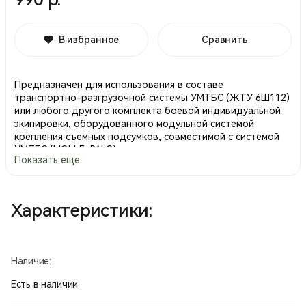
В избранное
Сравнить
Предназначен для использования в составе
транспортно-разгрузочной системы УМТБС (ЖТУ 6Ш112)
или любого другого комплекта боевой индивидуальной
экипировки, оборудованного модульной системой
крепления съемных подсумков, совместимой с системой
УМТБС (MOLLE, PALS).
Показать еще
• Служит для размещения стандартной армейской фляги,
пластиковой фляги емкостью 1 кварта ("НАТО"-вской) или
комбинированного котелка.
Характеристики:
• По верху подсумка проходит эластичный шнур с двумя
пружинными фиксаторами, позволяющий регулировать
объем горловины.
• Фляга или комбинированный котелок фиксируются в
Наличие:
подсумке раздвоенной стропой с быстроразъемной
пряжкой "фастекс".
Есть в наличии
• На наружной поверхности подсумка имеется карман
для мелких предметов (таблетки для обеззараживания