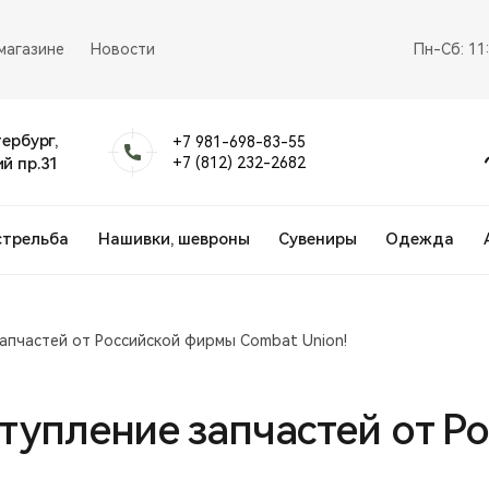
магазине
Новости
Пн-Сб: 11
тербург,
+7 981-698-83-55
й пр.31
+7 (812) 232-2682
стрельба
Нашивки, шевроны
Сувениры
Одежда
апчастей от Российской фирмы Combat Union!
ступление запчастей от 