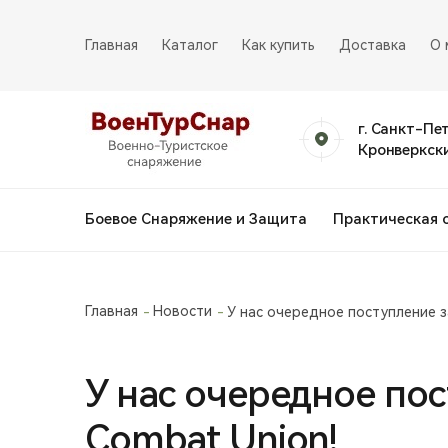
Главная
Каталог
Как купить
Доставка
О 
г. Санкт-Пе
Кронверкски
Боевое Снаряжение и Защита
Практическая 
Главная
Новости
У нас очередное поступление з
У нас очередное по
Combat Union!