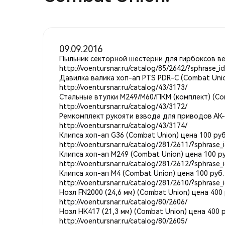
09.09.2016
Пыльник секторной шестерни для гирбоксов вер
http://voentursnar.ru/catalog/85/2642/?sphrase_
Давилка валика хоп-ап PTS PDR-C (Combat Unio
http://voentursnar.ru/catalog/43/3173/
Стальные втулки М249/М60/ПКМ (комплект) (Com
http://voentursnar.ru/catalog/43/3172/
Ремкомплект рукояти взвода для приводов АК-т
http://voentursnar.ru/catalog/43/3174/
Клипса хоп-ап G36 (Combat Union) цена 100 руб
http://voentursnar.ru/catalog/281/2611/?sphrase_
Клипса хоп-ап M249 (Combat Union) цена 100 ру
http://voentursnar.ru/catalog/281/2612/?sphrase_
Клипса хоп-ап M4 (Combat Union) цена 100 руб.
http://voentursnar.ru/catalog/281/2610/?sphrase_
Нозл FN2000 (24,6 мм) (Combat Union) цена 400 
http://voentursnar.ru/catalog/80/2606/
Нозл HK417 (21,3 мм) (Combat Union) цена 400 р
http://voentursnar.ru/catalog/80/2605/