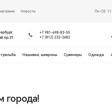
магазине
Новости
Пн-Сб: 11
тербург,
+7 981-698-83-55
й пр.31
+7 (812) 232-2682
стрельба
Нашивки, шевроны
Сувениры
Одежда
м города!