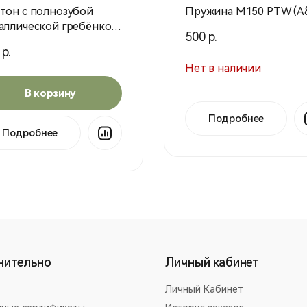
тон с полнозубой
Пружина M150 PTW (A
аллической гребёнкой
500 р.
15 зубьев ТТ0091 PTW
 р.
S)
Нет в наличии
В корзину
Подробнее
Подробнее
нительно
Личный кабинет
Личный Кабинет