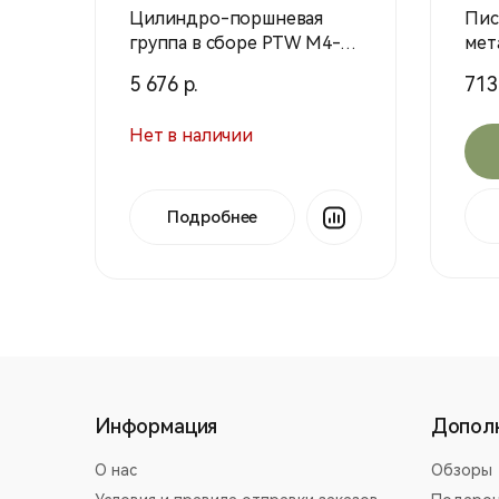
Цилиндро-поршневая
Пис
группа в сборе PTW M4-
мет
M150 QT01 (SHS)
на 
5 676 р.
713
(SH
Нет в наличии
Подробнее
Информация
Допол
О нас
Обзоры