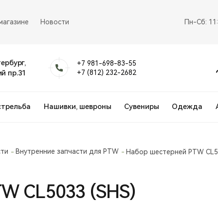
магазине
Новости
Пн-Сб: 11
тербург,
+7 981-698-83-55
й пр.31
+7 (812) 232-2682
стрельба
Нашивки, шевроны
Сувениры
Одежда
сти
Внутренние запчасти для PTW
Набор шестерней PTW CL5
W CL5033 (SHS)