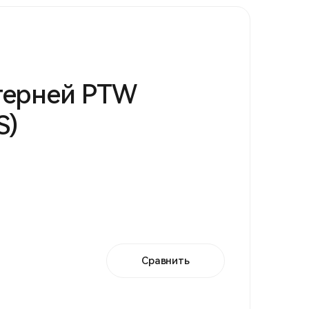
терней PTW
S)
Сравнить