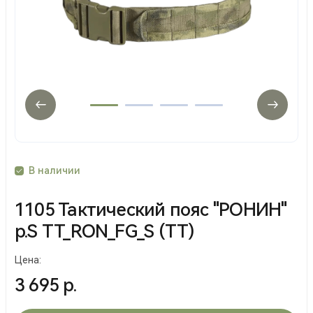
В наличии
1105 Тактический пояс "РОНИН"
р.S ТТ_RON_FG_S (ТТ)
Цена:
3 695 р.