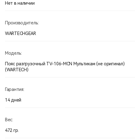
плечевыми ремнями
Нет в наличии
Количество молле-ячеек в длину: 20
Вес:472.00г
Размеры (Д x Ш x В): 80.00см x 0.00см x 0.00см
Производитель:
Ткань: Cordura 1000d
Стропа: Nylon 100%
WARTECHGEAR
Фурнитура: Ацеталь
Модель:
Пояс разгрузочный TV-106-МСN Мультикам (не оригинал)
(WARTECH)
Гарантия:
14 дней
Вес:
472 гр.