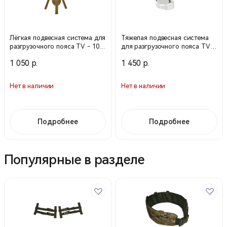
Лёгкая подвесная система для
Тяжелая подвесная система
разгрузочного пояса TV - 107
для разгрузочного пояса TV-
- CB койот (тёмн. беж.)
109-CB койот (темн.беж.)
1 050 р.
1 450 р.
(WARTECH)
(WARTECH)
Нет в наличии
Нет в наличии
Подробнее
Подробнее
Популярные в разделе