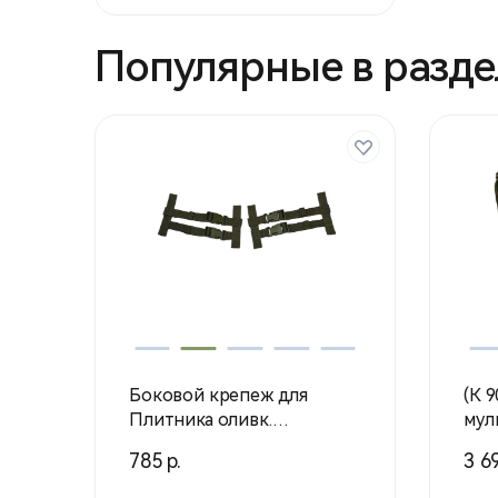
Популярные в разде
Боковой крепеж для
(К 
Плитника оливк.
мульти
(Воентурснар)
(Во
785 р.
3 69