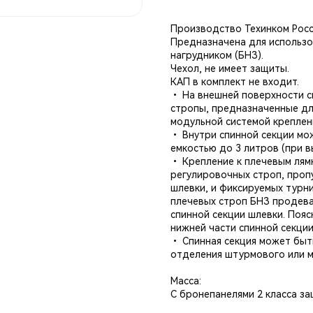
Производство Техинком Рос
Предназначена для использо
нагрудником (БНЗ).
Чехол, не имеет защиты.
КАП в комплект не входит.
• На внешней поверхности 
стропы, предназначенные дл
модульной системой креплен
• Внутри спинной секции мо
емкостью до 3 литров (при 
• Крепление к плечевым лям
регулировочных строп, проп
шлевки, и фиксируемых турн
плечевых строп БНЗ продева
спинной секции шлевки. Пояс
нижней части спинной секции
• Спинная секция может быт
отделения штурмового или м
Масса:
С бронепанелями 2 класса за