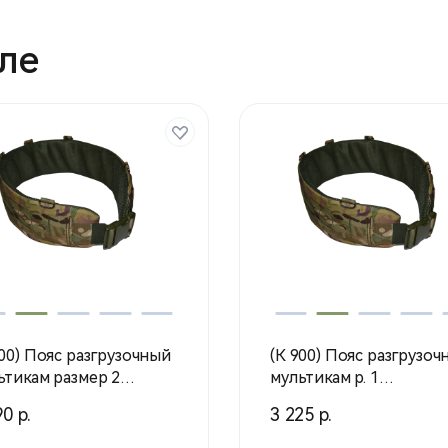
ле
900) Пояс разгрузочный
(К 900) Пояс разгрузоч
кам размер 2
мультикам р. 1
ентурснар)
(Воентурснар)
0 р.
3 225 р.