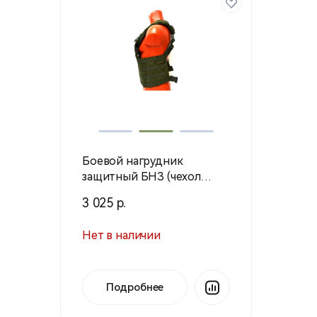
Боевой нагрудник
защитный БНЗ (чехол
грудной секции) оливк.
3 025 р.
ОЖ-БНЗ-ГС (Техинком)
Нет в наличии
Подробнее