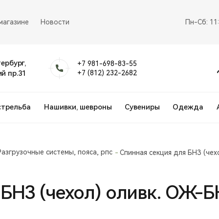
магазине
Новости
Пн-Сб: 11
тербург,
+7 981-698-83-55
й пр.31
+7 (812) 232-2682
стрельба
Нашивки, шевроны
Сувениры
Одежда
Разгрузочные системы, пояса, рпс
Спинная секция для БНЗ (чех
 БНЗ (чехол) оливк. ОЖ-Б