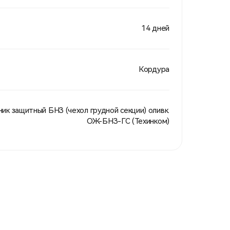
14 дней
Кордура
ик защитный БНЗ (чехол грудной секции) оливк.
ОЖ-БНЗ-ГС (Техинком)