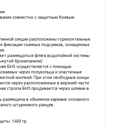
сия
вания совместно с защитным боевым
спинной секции расположены горизонтальные
я фиксации съемных подсумков, оснащенных
ия.
жет размещаться фляга водопойной системы
вынутой бронепанели)
кам БНЗ осуществляется с помощью
ускаемых через полукольца и эластичные
икетной кнопкой. При этом свободные концы
ются через расположенные в верхней части
ная стропа БНЗ продевается через шлевки в
.
ь размещена в объемном кармане основного
алого штурмового ранцев.
щиты: 1400 гр.