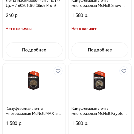
Лента маскировочная (1 шт) /
Камуфляжная лента
Дым / 60201030 (Stich Profi)
многоразовая McNett Snow
(снег), 3,66 м, ширина 5 см
240 р.
1 580 р.
(уп. 6 шт.) 19701
Нет в наличии
Нет в наличии
Подробнее
Подробнее
Камуфляжная лента
Камуфляжная лента
многоразовая McNett MAX 5
многоразовая McNett Kryptek
Realtree®, 3,66 м, ширина 5 см
Highlander, 3,66 м, ширина 5
1 580 р.
1 580 р.
(уп. 6 шт.) 19606
см (уп. 6 шт.) 19550