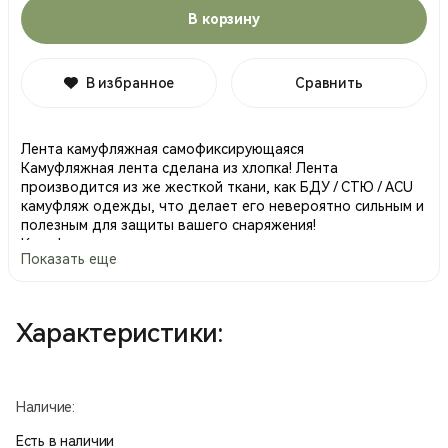
В корзину
В избранное
Сравнить
Лента камуфляжная самофиксирующаяся
Камуфляжная лента сделана из хлопка! Лента
производится из же жесткой ткани, как БДУ / СТЮ / ACU
камуфляж одежды, что делает его невероятно сильным и
полезным для защиты вашего снаряжения!
Камуфляжная лента идеально подходит для
Показать еще
пейнтбольных маркеров, ружья, винтовки, Луки, области,
бинокли и другие наружного оборудования.
Это поможет вам получить тактические преимущества за
счет более сокрытия, и может также тихо лязг передач,
Характеристики:
предотвращения царапин, уменьшить блики и защиты
оборудования формы грязи и мусора.
Камуфляжная лента улучшает сцепление в сырую погоду
и изолирует руки от холодных поверхностей. Кроме того
Наличие:
он предотвращает проскальзывание оборудования на
скалах, крутой рельеф и гладких поверхностей. Ключевые
Есть в наличии