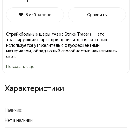
В избранное
Сравнить
Страйкбольные шары «Azot Strike Tracers – это
трассирующие шары, при производстве которых
используется утяжелитель с флуоресцентным
материалом, обладающий способностью накапливать
свет.
Показать еще
При выстреле шар светится, поэтому игра в вечернее и
ночное время суток становится более зрелищной и
эффектной.
Характеристики:
«Azot Strike Tracers» изготавливаются на современном
оборудовании из высокотехнологичного сырья
европейских производителей.
Шары «Azot Strike Tracers» проходят двойную полировку
Наличие:
поверхности, что обеспечивает идеальную сферичность
и гладкость поверхности.
Нет в наличии
Накопленный НПФ «Азот» производственный опыт