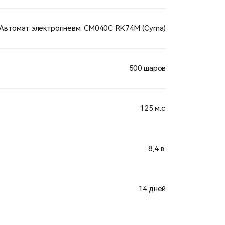
Автомат электропневм. СМ040C RK74М (Cyma)
500 шаров
125 м.с.
8,4 в.
14 дней