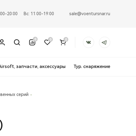
sale@voentursnar.ru
:00-20:00
Вс: 11:00-19:00
0
0
0
Airsoft, запчасти, аксессуары
Тур. снаряжение
венных серий
)