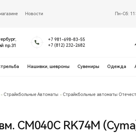
магазине
Новости
Пн-Сб: 11
тербург,
+7 981-698-83-55
й пр.31
+7 (812) 232-2682
стрельба
Нашивки, шевроны
Сувениры
Одежда
Страйкбольные Автоматы
Страйкбольные автоматы Отечест
вм. СМ040C RK74М (Cyma