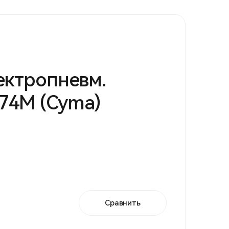
ектропневм.
74М (Cyma)
Сравнить