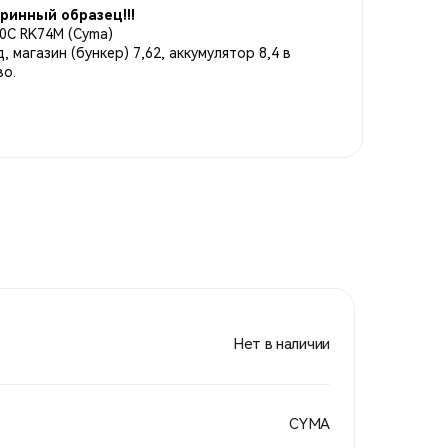
ринный образец!!!
0C RK74М (Cyma)
 магазин (бункер) 7,62, аккумулятор 8,4 в
во.
Нет в наличии
CYMA