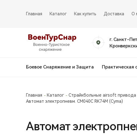
Главная
Каталог
Как купить
Доставка
О 
г. Санкт-Пе
Кронверкски
Боевое Снаряжение и Защита
Практическая 
Главная
Каталог
Страйкбольные airsoft привода
Автомат электропневм. СМ040C RK74М (Cyma)
Автомат электропне