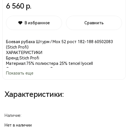
6 560 р.
В избранное
Сравнить
Боевая рубаха Штурм / Мох 52 рост 182-188 60502083
(Stich Profi)
ХАРАКТЕРИСТИКИ
Бренд:Stich Profi
Материал:75% полиэстера 25% tencel lyocell
Страна производства:Россия
Показать еще
Вес:520g
ПОДРОБНОЕ ОПИСАНИЕ
К данной рубашке можно приобрести налокотники.
Боевая тактическая рубаха «Штурм»
Характеристики:
Боевая тактическая рубаха представляет собой гибрид
полевого кителя и термобелья. Скомбинирована из
различных по свойствам материалов. Тело рубахи
Наличие:
выполнено из легкого, гигроскопичного и
быстросохнущего трикотажа, а рукава из
Нет в наличии