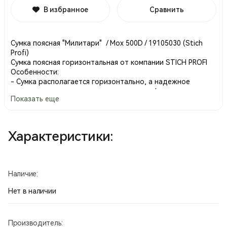
В избранное
Сравнить
Сумка поясная "Милитари" / Мох 500D / 19105030 (Stich
Profi)
Сумка поясная горизонтальная от компании STICH PROFI
Особенности:
- Сумка располагается горизонтально, а надежное
крепление ремня выполнено с помощью фастекса.
Показать еще
- Сумка снабжена 5-ю карманами - 4 с внешней стороны,
и одним с внутренней.
- Внешние карманы поделены на два отсека, основной с
внутренним карманом сеткой, и внешний, с двумя
Характеристики:
резинками и внешним карманом.
- На верхней части сумки расположен держатель из
эластичного шнура с утяжкой для ношения различных
мелочей.
Наличие:
Материал: нейлон плотностью 500D
Фурнитура: SBS
Нет в наличии
Производитель: