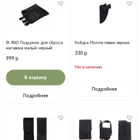
(К 900) Подсумок для сброса
Кобура Молле левая черная
магазина малый черный
330 р.
(Воентурснар)
999 р.
Нет в наличии
В корзину
Подробнее
Подробнее