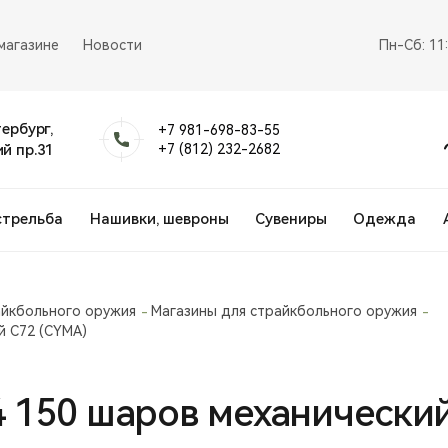
магазине
Новости
Пн-Сб: 11
тербург,
+7 981-698-83-55
й пр.31
+7 (812) 232-2682
стрельба
Нашивки, шевроны
Сувениры
Одежда
айкбольного оружия
Магазины для страйкбольного оружия
й С72 (CYMA)
 150 шаров механически