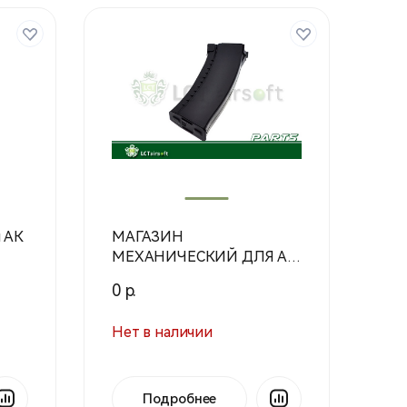
я АК
МАГАЗИН
МЕХАНИЧЕСКИЙ ДЛЯ АК
PK-250 LCK74 130 ШАРОВ
0 р.
(LCT)
Нет в наличии
Подробнее