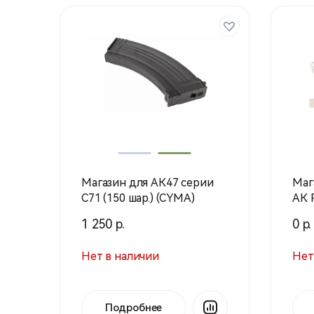
Магазин для АК47 серии
Маг
C71 (150 шар.) (CYMA)
АК PK-134
(чер
1 250 р.
0 р.
Нет в наличии
Нет
Подробнее