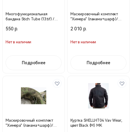
Многофункциональная
Маскировочный комплект
бандана Stich Tube (13.tif) /
"Химера" (панама+шарф)/
Черный / 90008000 (Stich Profi)
Мультикам/ р-р 56-58 /
550 р.
2 010 р.
60119061 (Stich Profi)
Нет в наличии
Нет в наличии
Подробнее
Подробнее
Маскировочный комплект
Куртка SHELLHT04 Vav Wear,
"Химера" (панама+шарф)/
цвет Black (M) MK
Multicam/ р-р 60-62 / 60119062