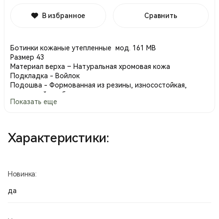
В избранное
Сравнить
Ботинки кожаные утепленные мод. 161 МВ
Размер 43
Материал верха – Натуральная хромовая кожа
Подкладка - Войлок
Подошва - Формованная из резины, износостойкая,
термостойкая, бензо- и маслозащитная
Показать еще
Метод крепления подошвы - доппельно-клеевой
Стелечный узел выполнен из гидрофобного материала
Производство Россия.
Характеристики:
Новинка:
да