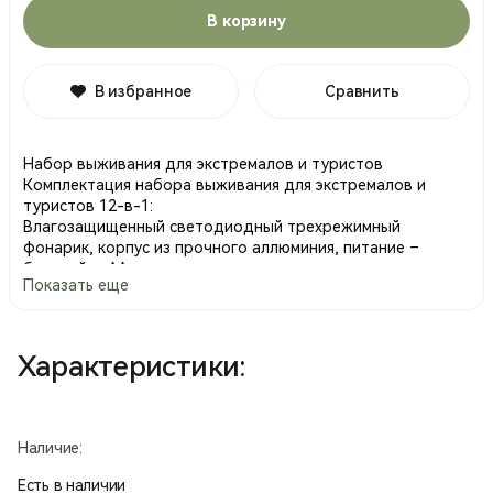
В корзину
В избранное
Сравнить
Набор выживания для экстремалов и туристов
Комплектация набора выживания для экстремалов и
туристов 12-в-1:
Влагозащищенный светодиодный трехрежимный
фонарик, корпус из прочного аллюминия, питание –
батарейка AA;
Показать еще
Магнитный компас
Магниевое огниво с толстым стержнем – отлично
работает в любую погоду, включая влажную и морозную,
всегда поможет раздобыть огонь
Характеристики:
Покрывало – жизненно необходимый предмет, поможет
сохранить температуру тела в жару и мороз, а также
может использоваться в качестве объемного термоса для
продуктов, подачи сигналов спасателям с помощью
Наличие:
широкой светоотражающей стороны, для сбора воды, в
качестве импровизированного тента или палатки и т.д.
Есть в наличии