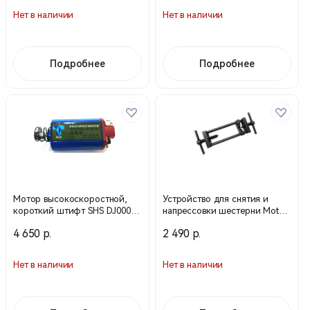
Нет в наличии
Нет в наличии
Подробнее
Подробнее
Мотор высокоскоростной,
Устройство для снятия и
короткий штифт SHS DJ0007
напрессовки шестерни Motor
(SHS)
Pinion Gear Mount Tool М-147
4 650 р.
2 490 р.
(ZC)
Нет в наличии
Нет в наличии