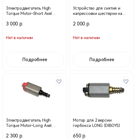
Электродвигатель High
Устройство для снятия и
Torque Motor-Short Axel
напрессовки шестерни на
М-145 (ZC)
электромотор TOOL-07
3 000 р.
2 000 р.
(Guarder)
Нет в наличии
Нет в наличии
Подробнее
Подробнее
Электродвигатель High
Мотор для 2 версии
Torque Motor-Long Axel
гирбокса LONG (DIBOYS)
М-146 (ZC)
2 300 р.
650 р.