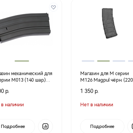
азин механический для
Магазин для M серии
ерии М013 (140 шар.)
M126 Magpul чёрн. (220 
ma)
(Cyma)
0 р.
1 350 р.
 в наличии
Нет в наличии
Подробнее
Подробнее