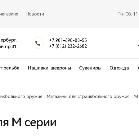
магазине
Новости
Пн-Сб: 11
тербург,
+7 981-698-83-55
й пр.31
+7 (812) 232-2682
стрельба
Нашивки, шевроны
Сувениры
Одежда
айкбольного оружия
Магазины для страйкбольного оружия
Э
я М серии