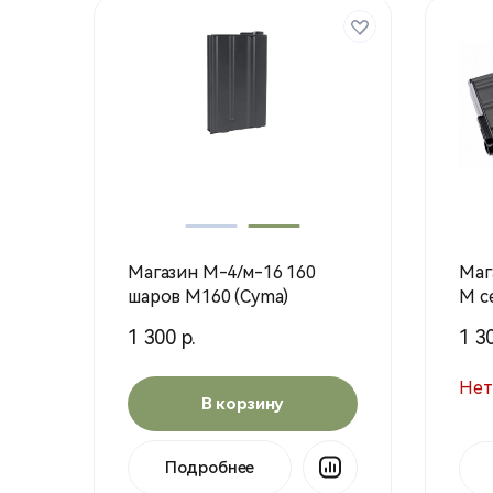
Магазин М-4/м-16 160
Маг
шаров М160 (Cyma)
М с
(Cy
1 300 р.
1 30
Нет
В корзину
Подробнее