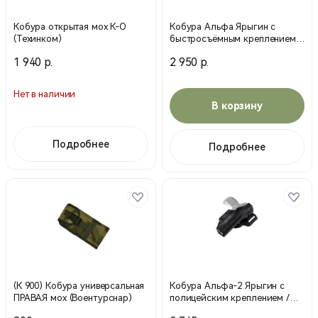
Кобура открытая мох К-О
Кобура Альфа Ярыгин с
(Техинком)
быстросъёмным креплением /
Черный / 27243000 (Stiсh Profi)
1 940 р.
2 950 р.
Нет в наличии
В корзину
Подробнее
Подробнее
(К 900) Кобура универсальная
Кобура Альфа-2 Ярыгин с
ПРАВАЯ мох (Воентурснар)
полицейским креплением /
Черный / 27250006 (Stiсh Profi)