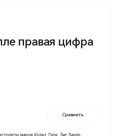
лле правая цифра
Сравнить
столеты марок Кольт, Глок, Зиг Зауэр,