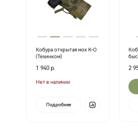
Кобура открытая мох К-О
Коб
(Техинком)
быс
кре
1 940 р.
2 95
2724
Нет в наличии
Подробнее