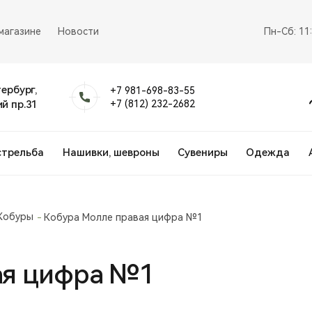
магазине
Новости
Пн-Сб: 11
тербург,
+7 981-698-83-55
й пр.31
+7 (812) 232-2682
стрельба
Нашивки, шевроны
Сувениры
Одежда
Кобуры
Кобура Молле правая цифра №1
ая цифра №1