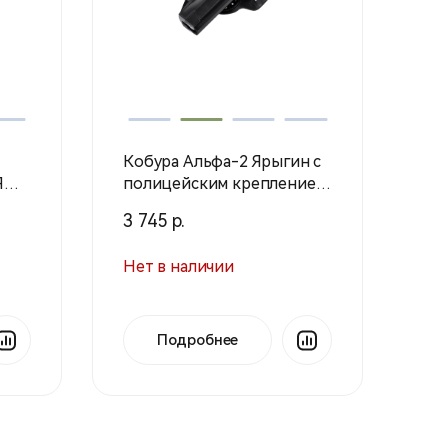
Кобура Альфа-2 Ярыгин с
Я
полицейским креплением
/ Черный / 27250006 (Stiсh
3 745 р.
Profi)
Нет в наличии
Подробнее