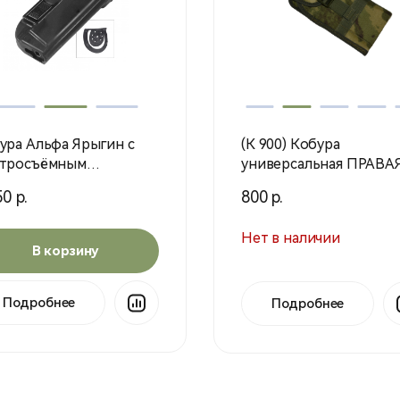
ура Альфа Ярыгин с
(К 900) Кобура
тросъёмным
универсальная ПРАВА
плением / Черный /
мох (Воентурснар)
0 р.
800 р.
3000 (Stiсh Profi)
Нет в наличии
В корзину
Подробнее
Подробнее