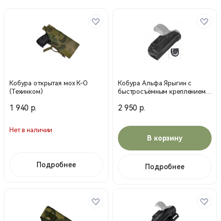
Кобура открытая мох К-О
Кобура Альфа Ярыгин с
(Техинком)
быстросъёмным креплением /
Черный / 27243000 (Stiсh Profi)
1 940 р.
2 950 р.
Нет в наличии
В корзину
Подробнее
Подробнее