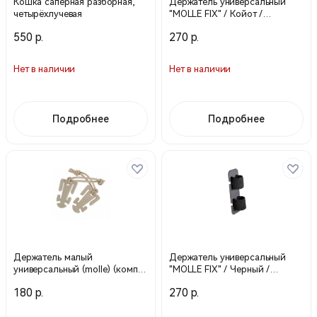
Кошка сапёрная разборная,
Держатель универсальный
четырёхлучевая
"MOLLE FIX" / Койот /
18704090 (Stich Profi)
550 р.
270 р.
Нет в наличии
Нет в наличии
Подробнее
Подробнее
Держатель малый
Держатель универсальный
универсальный (molle) (компл.
"MOLLE FIX" / Черный /
2 шт) / Койот / 18720090 (Stich
18704000 (Stich Profi)
180 р.
270 р.
Profi)