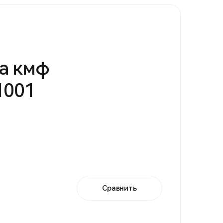
а кмф
1001
Сравнить