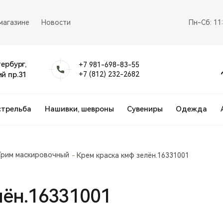
магазине
Новости
Пн-Сб: 11
тербург,
+7 981-698-83-55
й пр.31
+7 (812) 232-2682
стрельба
Нашивки, шевроны
Сувениры
Одежда
Грим маскировочный
Крем краска кмф зелён.16331001
лён.16331001