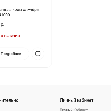
андаш крем ол.-чёрн.
41000
 р.
 в наличии
Подробнее
нительно
Личный кабинет
Личный Кабинет