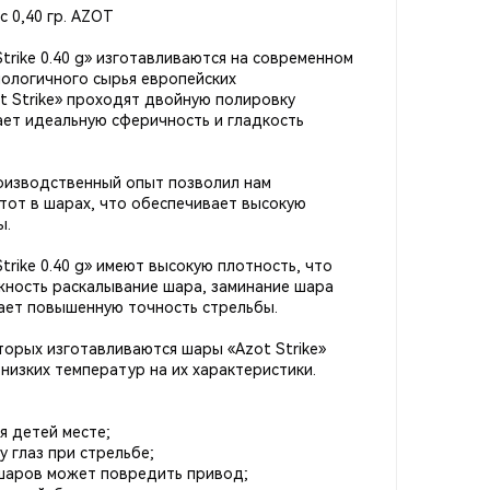
 0,40 гр. AZOT
rike 0.40 g» изготавливаются на современном
ологичного сырья европейских
 Strike» проходят двойную полировку
ает идеальную сферичность и гладкость
оизводственный опыт позволил нам
стот в шарах, что обеспечивает высокую
ы.
rike 0.40 g» имеют высокую плотность, что
ность раскалывание шара, заминание шара
ает повышенную точность стрельбы.
торых изготавливаются шары «Azot Strike»
низких температур на их характеристики.
я детей месте;
у глаз при стрельбе;
шаров может повредить привод;