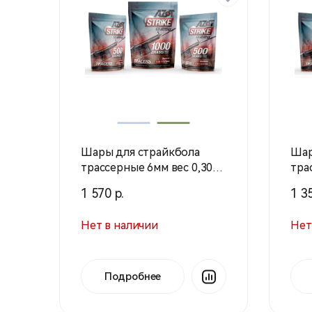
Шары для страйкбола
Шар
трассерные 6мм вес 0,30г 1
тра
кг (Азот)
кг (
1 570 р.
1 35
Нет в наличии
Нет
Подробнее