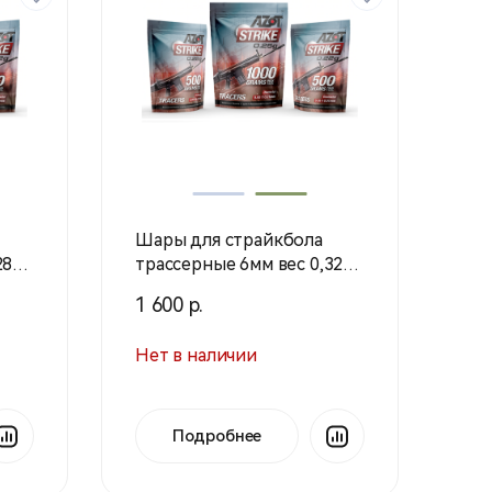
Шары для страйкбола
8г 1
трассерные 6мм вес 0,32г 1
кг (Азот)
1 600 р.
Нет в наличии
Подробнее