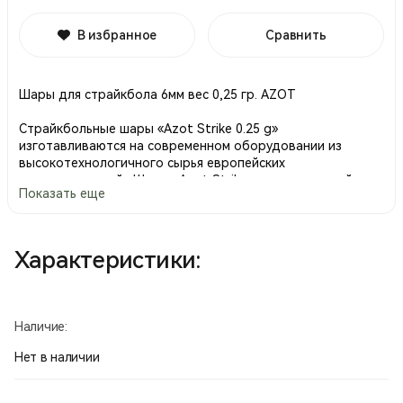
В избранное
Сравнить
Шары для страйкбола 6мм вес 0,25 гр. AZOT
Страйкбольные шары «Azot Strike 0.25 g»
изготавливаются на современном оборудовании из
высокотехнологичного сырья европейских
производителей. Шары «Azot Strike» проходят двойную
Показать еще
полировку поверхности, что обеспечивает идеальную
сферичность и гладкость поверхности.
Накопленный НПФ «Азот» производственный опыт
Характеристики:
позволил нам полностью избавиться от пустот в шарах,
что обеспечивает высокую кучность и точность
стрельбы.
Наличие:
Страйкбольные шары «Azot Strike 0.25 g» имеют высокую
плотность, что полностью исключает возможность
Нет в наличии
раскалывание шара, заминание шара внутри привода и
обеспечивает повышенную точность стрельбы.