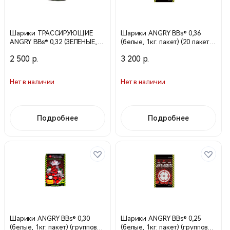
Шарики ТРАССИРУЮЩИЕ
Шарики ANGRY BBs® 0,36
ANGRY BBs® 0,32 (ЗЕЛЕНЫЕ,
(белые, 1кг. пакет) (20 пакетов
1кг. пакет) (20 пакетов в
в коробке) Taiwan TJ-036PLA
2 500 р.
3 200 р.
коробке) Taiwan AG-032TRG
Нет в наличии
Нет в наличии
Подробнее
Подробнее
Шарики ANGRY BBs® 0,30
Шарики ANGRY BBs® 0,25
(белые, 1кг. пакет) (групповая
(белые, 1кг. пакет) (групповая