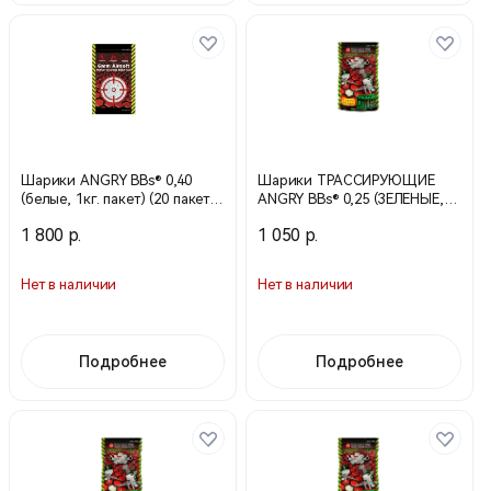
Шарики ANGRY BBs® 0,40
Шарики ТРАССИРУЮЩИЕ
(белые, 1кг. пакет) (20 пакетов
ANGRY BBs® 0,25 (ЗЕЛЕНЫЕ,
в коробке) Taiwan TJ-040PLA
1кг. пакет) (20 пакетов в
1 800 р.
1 050 р.
коробке) Taiwan AG-025TRG
Нет в наличии
Нет в наличии
Подробнее
Подробнее