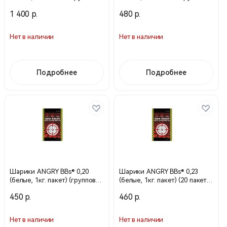
тара 20 пакетов) AG-030
тара 20 пакетов) AG-025
1 400 р.
480 р.
Taiwan
Taiwan
Нет в наличии
Нет в наличии
Подробнее
Подробнее
Шарики ANGRY BBs® 0,20
Шарики ANGRY BBs® 0,23
(белые, 1кг. пакет) (групповая
(белые, 1кг. пакет) (20 пакетов
тара 20 пакетов) AG-020
в коробке) Taiwan TJ-023
450 р.
460 р.
Taiwan
Нет в наличии
Нет в наличии