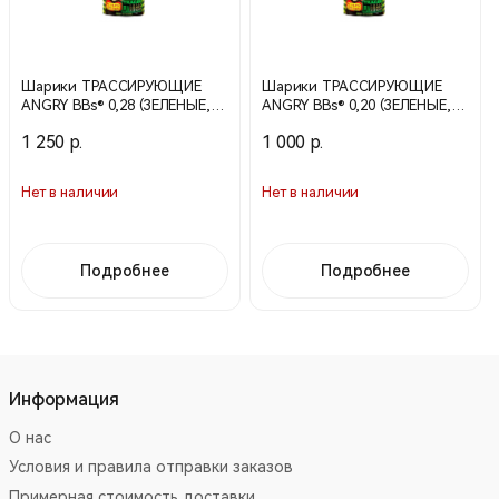
Шарики ТРАССИРУЮЩИЕ
Шарики ТРАССИРУЮЩИЕ
ANGRY BBs® 0,28 (ЗЕЛЕНЫЕ,
ANGRY BBs® 0,20 (ЗЕЛЕНЫЕ,
1кг. пакет) (20 пакетов в
1кг. пакет) (20 пакетов в
1 250 р.
1 000 р.
коробке) Taiwan AG-028TRG
коробке) Taiwan AG-020TRG
Нет в наличии
Нет в наличии
Подробнее
Подробнее
Информация
О нас
Условия и правила отправки заказов
Примерная стоимость доставки