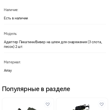
необходимо ослабить отверткой крепление двух
половин, повернуть на необходимый угол и
Наличие:
зафиксировать отверткой две половины.
В комплекте - Picatinny 2 шт. + отвертка.
Есть в наличии
Производство Китай.
Модель:
Адаптер Пикатини/Вивер на шлем для снаряжения (3 слота,
песок) 2 шт.
Материал:
Array
Популярные в разделе