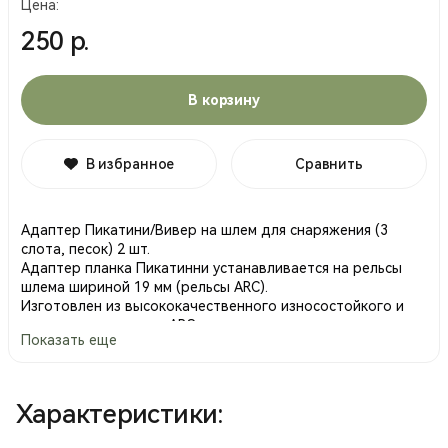
Цена:
250 р.
В корзину
В избранное
Сравнить
Адаптер Пикатини/Вивер на шлем для снаряжения (3
слота, песок) 2 шт.
Адаптер планка Пикатинни устанавливается на рельсы
шлема шириной 19 мм (рельсы ARC).
Изготовлен из высококачественного износостойкого и
прочного материала ABS.
Показать еще
Позволяет прикрепить к шлему различные аксессуары.
Размер планки: 4.6x3х1.7 см.
Адаптер можно поворачивать на 360 градусов, что
делает его более удобным для использования под
Характеристики:
разными углами.
Для того, чтобы установить необходимый угол,