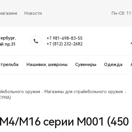
магазине
Новости
Пн-Сб: 11
тербург,
+7 981-698-83-55
й пр.31
+7 (812) 232-2682
стрельба
Нашивки, шевроны
Сувениры
Одежда
айкбольного оружия
Магазины для страйкбольного оружия
CYMA)
 М4/М16 серии М001 (450 