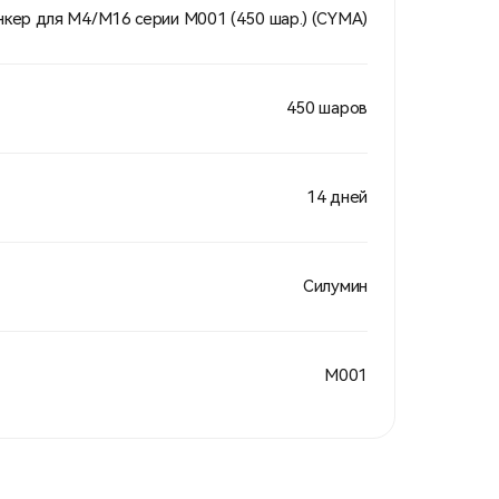
нкер для М4/М16 серии М001 (450 шар.) (CYMA)
450 шаров
14 дней
Силумин
М001