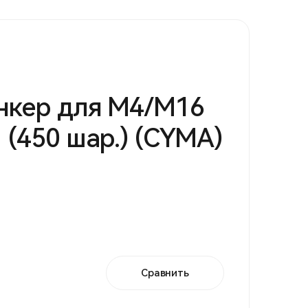
нкер для М4/М16
 (450 шар.) (CYMA)
Сравнить