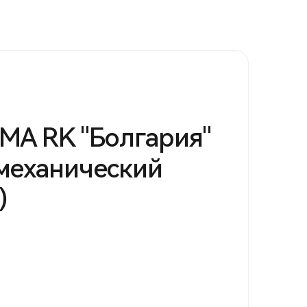
MA RK "Болгария"
механический
)