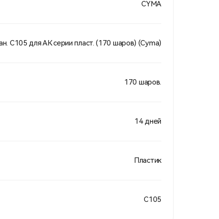
CYMA
н. С105 для АК серии пласт. (170 шаров) (Cyma)
170 шаров.
14 дней
Пластик
С105