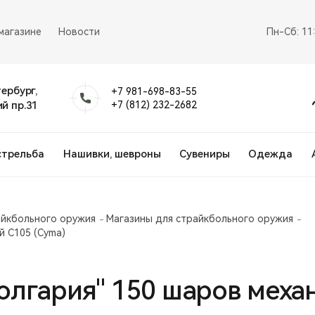
магазине
Новости
Пн-Сб: 11
тербург,
+7 981-698-83-55
й пр.31
+7 (812) 232-2682
стрельба
Нашивки, шевроны
Сувениры
Одежда
айкбольного оружия
Магазины для страйкбольного оружия
й С105 (Cyma)
олгария" 150 шаров меха